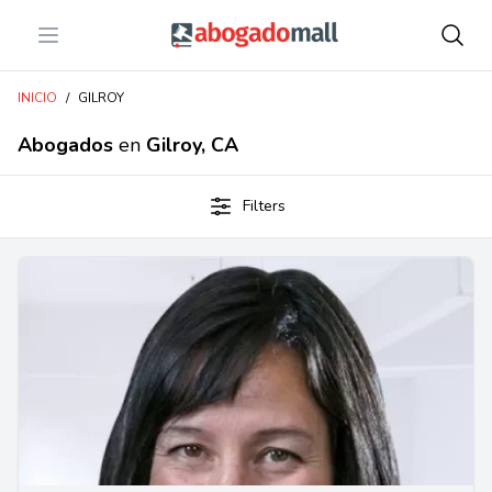
Open menu
Abogadomall
INICIO
/
GILROY
Abogados
en
Gilroy, CA
Filters