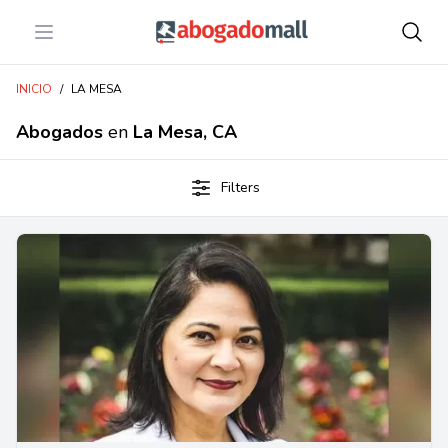
Open menu
Abogadomall
INICIO
/
LA MESA
Abogados
en
La Mesa, CA
Filters