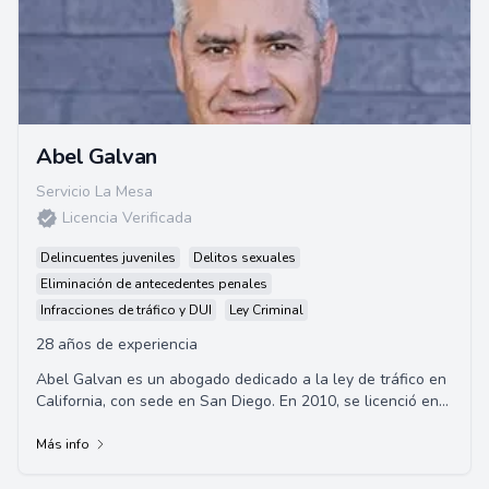
Abel Galvan
Servicio La Mesa
Licencia Verificada
Delincuentes juveniles
Delitos sexuales
Eliminación de antecedentes penales
Infracciones de tráfico y DUI
Ley Criminal
28 años de experiencia
Abel Galvan es un abogado dedicado a la ley de tráfico en
California, con sede en San Diego. En 2010, se licenció en
San Francisco State University y en 2017 obtuvo su JD de
Thomas Jefferson School of Law.
Más info