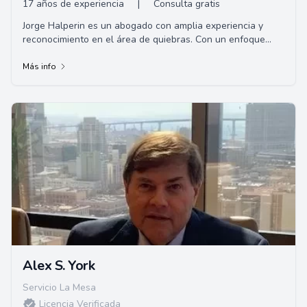
17 años de experiencia
|
Consulta gratis
Jorge Halperin es un abogado con amplia experiencia y
reconocimiento en el área de quiebras. Con un enfoque
centrado en el cliente, se dedica a ofrecer un servicio de
alta calidad,
Más info
Alex S. York
Servicio La Mesa
Licencia Verificada