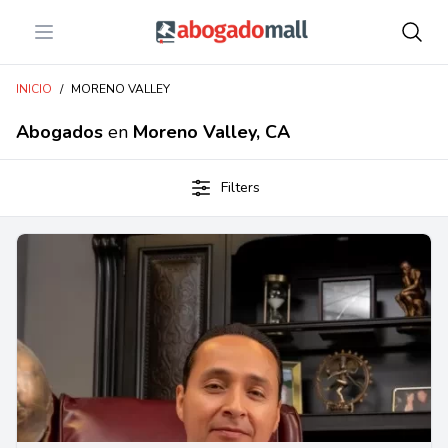
Open menu
Abogadomall
INICIO
/
MORENO VALLEY
Abogados
en
Moreno Valley, CA
Filters