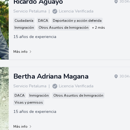
Ricardo Aguayo
30.04 
Servicio Petaluma
|
Licencia Verificada
Ciudadanía
DACA
Deportación y acción deferida
Inmigración
Otros Asuntos de Inmigración
+ 2 más
15 años de experiencia
Más info
Bertha Adriana Magana
30.04 
Servicio Petaluma
|
Licencia Verificada
DACA
Inmigración
Otros Asuntos de Inmigración
Visas y permisos
15 años de experiencia
Más info