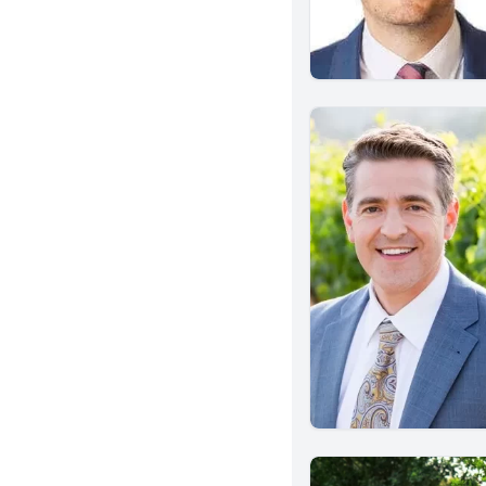
West Covina
Menifee
Alhambra
Monterey Park
Norwalk
Brea
Murrieta
Albany
Corona
Ventura
Sherman Oaks
Alameda
Azusa
El Segundo
Glendora
Inglewood