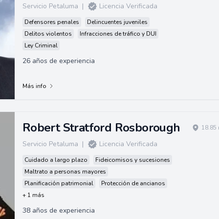
Servicio Petaluma
|
Licencia Verificada
Defensores penales
Delincuentes juveniles
Delitos violentos
Infracciones de tráfico y DUI
Ley Criminal
26 años de experiencia
Más info
Robert Stratford Rosborough
18.85 
Servicio Petaluma
|
Licencia Verificada
Cuidado a largo plazo
Fideicomisos y sucesiones
Maltrato a personas mayores
Planificación patrimonial
Protección de ancianos
+ 1 más
38 años de experiencia