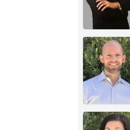
El Centro
Simi Valley
Torrance
Van Nuys
Santa Maria
Valencia
Upland
Woodland Hills
Oakland
Whittier
Oxnard
Rancho Cucamonga
San Luis Obispo
Glendale
Ontario
Encino