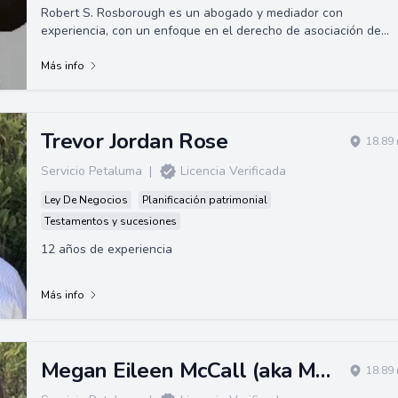
Robert S. Rosborough es un abogado y mediador con
experiencia, con un enfoque en el derecho de asociación de
propietarios y problemas de ancianos co...
Más info
Trevor Jordan Rose
18.89 
Servicio Petaluma
|
Licencia Verificada
Ley De Negocios
Planificación patrimonial
Testamentos y sucesiones
12 años de experiencia
Más info
Megan Eileen McCall (aka Megan Eileen Bruce)
18.89 