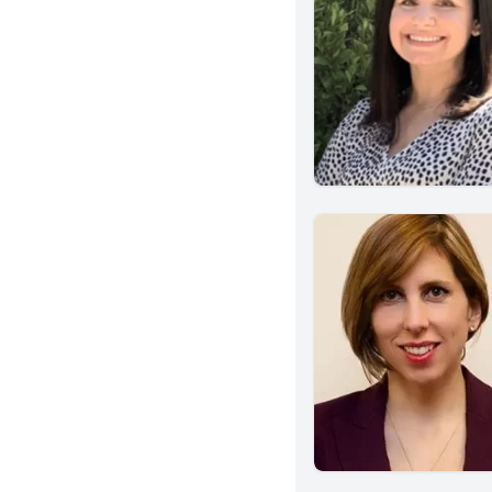
Redondo Beach
Salinas
Sacramento
Montebello
Encinitas
Anaheim
San Bernardino
Cerritos
Covina
San Fernando
Garden Grove
Mission Viejo
Yorba Linda
Arcadia
Stockton
Burbank