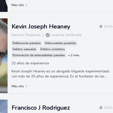
Más info
Kevin Joseph Heaney
16.26 
Servicio Petaluma
|
Licencia Verificada
Defensores penales
Delincuentes juveniles
Delitos sexuales
Delitos violentos
Eliminación de antecedentes penales
+ 2 más
32 años de experiencia
Kevin Joseph Heaney es un abogado litigante experimentado
con más de 25 años de experiencia. Es el fundador de las
Oficinas de Leyes de Kevin Heane...
Más info
Francisco J Rodriguez
16.53 