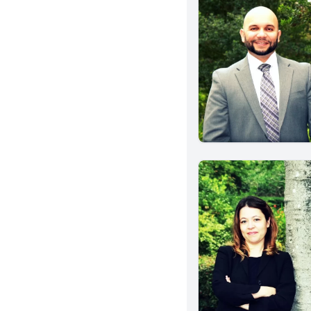
Temple City
National City
Studio City
Fountain Valley
Tustin
Dublin
Claremont
Granada Hills
Berkeley
San Mateo
Eureka
Culver City
Indio
Artesia
Winnetka
Clovis