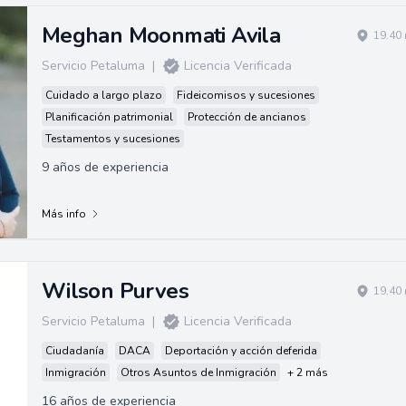
Meghan Moonmati Avila
19.40 
Servicio Petaluma
|
Licencia Verificada
Cuidado a largo plazo
Fideicomisos y sucesiones
Planificación patrimonial
Protección de ancianos
Testamentos y sucesiones
9 años de experiencia
Más info
Wilson Purves
19.40 
Servicio Petaluma
|
Licencia Verificada
Ciudadanía
DACA
Deportación y acción deferida
Inmigración
Otros Asuntos de Inmigración
+ 2 más
16 años de experiencia