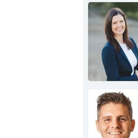
Gardena
Chino
San Gabriel
Napa
Santa Barbara
Concord
La Puente
Lakewood
Carlsbad
Vista
Chico
Walnut Creek
El Monte
Buena Park
Laguna Beach
South Pasadena