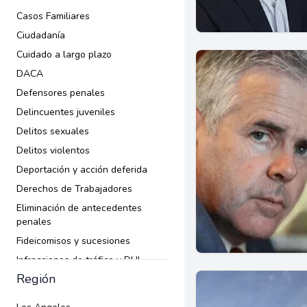
Casos Familiares
Ciudadanía
Cuidado a largo plazo
DACA
Defensores penales
Delincuentes juveniles
Delitos sexuales
Delitos violentos
Deportación y acción deferida
Derechos de Trabajadores
Eliminación de antecedentes
penales
Fideicomisos y sucesiones
Infracciones de tráfico y DUI
Región
Inmigración
Ley Criminal