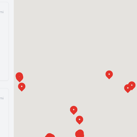
mi
mi