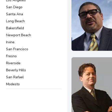
Los Angeles
Ley De Negocios
San Diego
Maltrato a personas mayores
Santa Ana
Otros Asuntos de Inmigración
Long Beach
Planificación patrimonial
Bakersfield
Protección de ancianos
Newport Beach
Residencia Permanente
Irvine
Testamentos y sucesiones
San Francisco
Visas y permisos
Fresno
Riverside
Beverly Hills
San Rafael
Modesto
San Jose
Pasadena
Downey