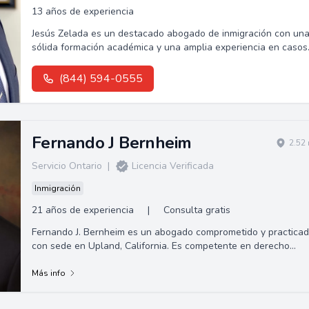
13 años de experiencia
Jesús Zelada es un destacado abogado de inmigración con un
sólida formación académica y una amplia experiencia en casos
de deportación y apelaciones.
(844) 594-0555
Fernando J Bernheim
2.52
Servicio Ontario
|
Licencia Verificada
Inmigración
21 años de experiencia
|
Consulta gratis
Fernando J. Bernheim es un abogado comprometido y practica
con sede en Upland, California. Es competente en derecho
penal, lesiones personales/liti...
Más info