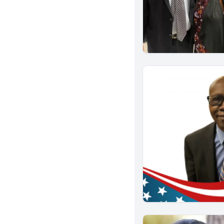
San Gabriel
Santa Monica
Whittier
Brea
Corona
Indio
Murrieta
Chino
Rancho Cucamonga
Redlands
Vista
Paso Robles
San Luis Obispo
South San Francisco
Cupertino
Sunnyvale