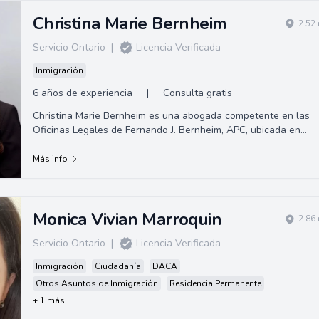
Christina Marie Bernheim
2.52
Servicio Ontario
|
Licencia Verificada
Inmigración
6 años de experiencia
|
Consulta gratis
Christina Marie Bernheim es una abogada competente en las
Oficinas Legales de Fernando J. Bernheim, APC, ubicada en
Upland, California. Ofrece consul...
Más info
Monica Vivian Marroquin
2.86
Servicio Ontario
|
Licencia Verificada
Inmigración
Ciudadanía
DACA
Otros Asuntos de Inmigración
Residencia Permanente
+ 1 más