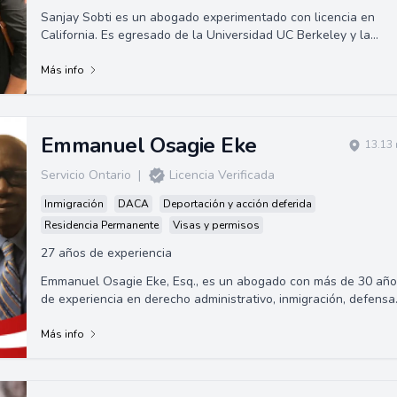
Sanjay Sobti es un abogado experimentado con licencia en
California. Es egresado de la Universidad UC Berkeley y la
Universidad de San Francisco. Sob...
Más info
Emmanuel Osagie Eke
13.13 
Servicio Ontario
|
Licencia Verificada
Inmigración
DACA
Deportación y acción deferida
Residencia Permanente
Visas y permisos
27 años de experiencia
Emmanuel Osagie Eke, Esq., es un abogado con más de 30 año
de experiencia en derecho administrativo, inmigración, defensa
penal y litigios civiles.
Más info