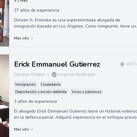
+ 2 más
27 años de experiencia
Doreen A. Emenike es una experimentada abogada de
inmigración basada en Los Ángeles. Como inmigrante, tiene un
comprensión única de las preocupa...
Más info
Erick Emmanuel Gutierrez
16.57 
Servicio Ontario
|
Licencia Verificada
Inmigración
Ciudadanía
Deportación y acción deferida
Visas y permisos
3 años de experiencia
El abogado Erick Emmanuel Gutierrez tiene un historial extens
en la defensa penal. Adquirió experiencia en el enfoque previo
al juicio y la investi...
Más info