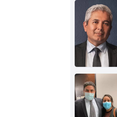
Martinez
Clovis
Eureka
El Centro
Alhambra
Azusa
Beverly Hills
Culver City
Diamond Bar
El Monte
Glendale
Hawthorne
Huntington Park
Inglewood
Lakewood
Monterey Park