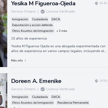
Yesika M Figueroa-Ojeda
16.42 
Servicio Ontario
|
Licencia Verificada
Inmigración
Ciudadanía
DACA
Deportación y acción deferida
Otros Asuntos de Inmigración
+ 2 más
15 años de experiencia
Yesika M Figueroa-Ojeda es una abogada experimentada con
años de experiencia en varios campos legales, incluyendo el
Derecho de Familia, Defensa Cri...
Más info
Doreen A. Emenike
16.50 
Servicio Ontario
|
Licencia Verificada
Inmigración
Ciudadanía
DACA
Otros Asuntos de Inmigración
Residencia Permanente