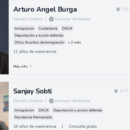
Arturo Angel Burga
5.27
Servicio Ontario
|
Licencia Verificada
Inmigración
Ciudadanía
DACA
Deportación y acción deferida
Otros Asuntos de Inmigración
+ 2 más
11 años de experiencia
Más info
Sanjay Sobti
12.77 
Servicio Ontario
|
Licencia Verificada
Inmigración
DACA
Deportación y acción deferida
Residencia Permanente
24 años de experiencia
|
Consulta gratis