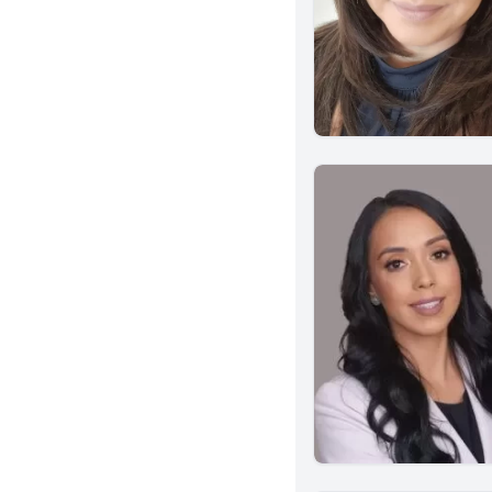
Montebello
San Fernando
West Covina
Salinas
Napa
Anaheim
Fountain Valley
Garden Grove
Carlsbad
San Mateo
Santa Barbara
Valencia
Alameda
Berkeley
Fremont
Chico