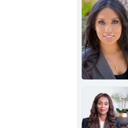
Santa Rosa
Oxnard
Ventura
Sherman Oaks
Woodland Hills
Granada Hills
Hollywood
La Jolla
S Pasadena