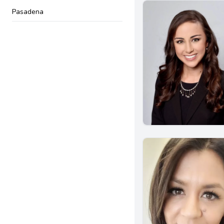
Pasadena
Newport Beach
Riverside
Encino
South Pasadena
Torrance
Upland
Van Nuys
Albany
Dublin
Walnut Creek
Bakersfield
Arcadia
Artesia
La Puente
Long Beach