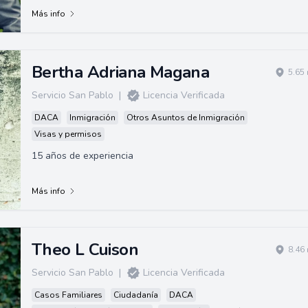
Más info
Bertha Adriana Magana
5.65
Servicio San Pablo
|
Licencia Verificada
DACA
Inmigración
Otros Asuntos de Inmigración
Visas y permisos
15 años de experiencia
Más info
Theo L Cuison
8.46
Servicio San Pablo
|
Licencia Verificada
Casos Familiares
Ciudadanía
DACA