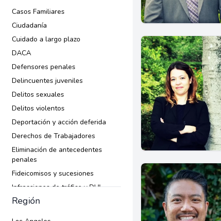
Casos Familiares
Ciudadanía
Cuidado a largo plazo
DACA
Defensores penales
Delincuentes juveniles
Delitos sexuales
Delitos violentos
Deportación y acción deferida
Derechos de Trabajadores
Eliminación de antecedentes
penales
Fideicomisos y sucesiones
Infracciones de tráfico y DUI
Región
Inmigración
Ley Criminal