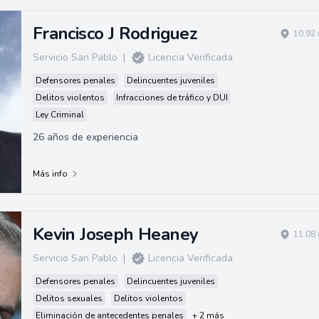
Francisco J Rodriguez
10.92 
Servicio San Pablo
|
Licencia Verificada
Defensores penales
Delincuentes juveniles
Delitos violentos
Infracciones de tráfico y DUI
Ley Criminal
26 años de experiencia
Más info
Kevin Joseph Heaney
11.08 
Servicio San Pablo
|
Licencia Verificada
Defensores penales
Delincuentes juveniles
Delitos sexuales
Delitos violentos
Eliminación de antecedentes penales
+ 2 más