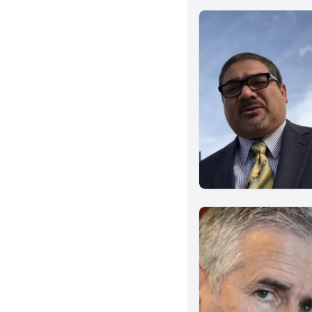
El Centro
Simi Valley
Torrance
Van Nuys
Santa Maria
Valencia
Upland
Woodland Hills
Oakland
Whittier
Oxnard
Rancho Cucamonga
San Luis Obispo
Glendale
Ontario
Encino