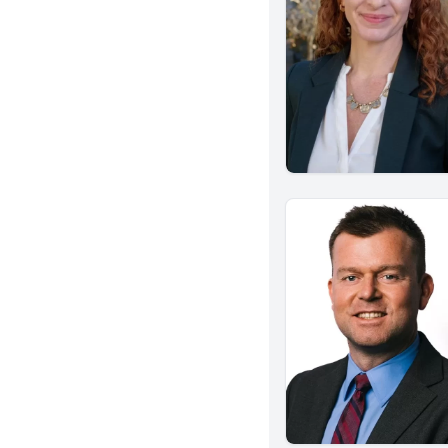
West Covina
Menifee
Alhambra
Monterey Park
Norwalk
Brea
Murrieta
Albany
Corona
Ventura
Sherman Oaks
Alameda
Azusa
El Segundo
Glendora
Inglewood