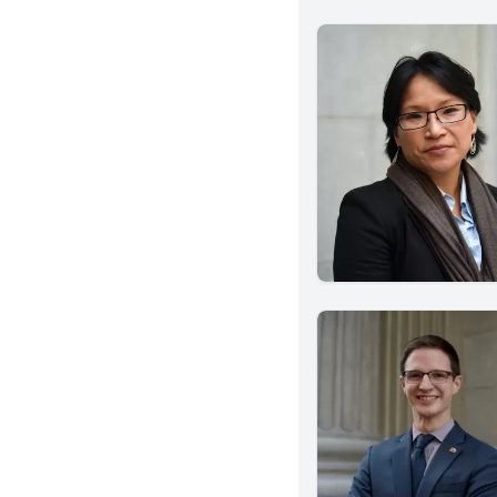
Temple City
National City
Studio City
Fountain Valley
Tustin
Dublin
Claremont
Granada Hills
Berkeley
San Mateo
Eureka
Culver City
Indio
Artesia
Winnetka
Clovis