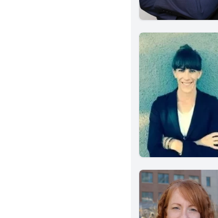
Gardena
Chino
San Gabriel
Napa
Santa Barbara
Concord
La Puente
Lakewood
Carlsbad
Vista
Chico
Walnut Creek
El Monte
Buena Park
Laguna Beach
South Pasadena