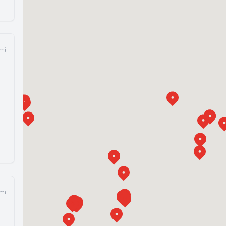
mi
mi