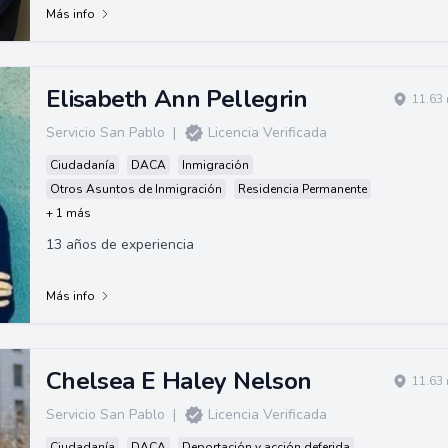
Más info
Elisabeth Ann Pellegrin
11.63 
Servicio San Pablo
|
Licencia Verificada
Ciudadanía
DACA
Inmigración
Otros Asuntos de Inmigración
Residencia Permanente
+ 1 más
13 años de experiencia
Más info
Chelsea E Haley Nelson
11.63 
Servicio San Pablo
|
Licencia Verificada
Ciudadanía
DACA
Deportación y acción deferida