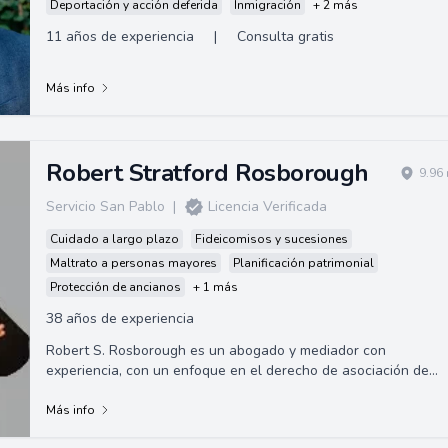
Deportación y acción deferida
Inmigración
+ 2 más
11 años de experiencia
|
Consulta gratis
Más info
Robert Stratford Rosborough
9.96
Servicio San Pablo
|
Licencia Verificada
Cuidado a largo plazo
Fideicomisos y sucesiones
Maltrato a personas mayores
Planificación patrimonial
Protección de ancianos
+ 1 más
38 años de experiencia
Robert S. Rosborough es un abogado y mediador con
experiencia, con un enfoque en el derecho de asociación de
propietarios y problemas de ancianos co...
Más info