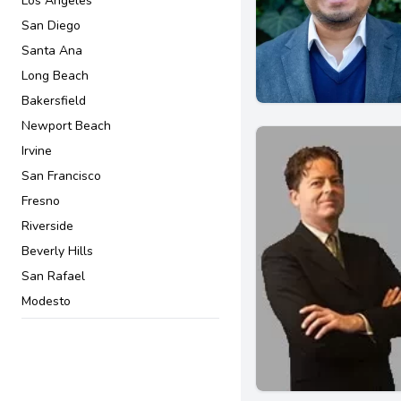
Los Angeles
Ley De Negocios
San Diego
Maltrato a personas mayores
Santa Ana
Otros Asuntos de Inmigración
Long Beach
Planificación patrimonial
Bakersfield
Protección de ancianos
Newport Beach
Residencia Permanente
Irvine
Testamentos y sucesiones
San Francisco
Violencia Doméstica
Fresno
Visas y permisos
Riverside
Beverly Hills
San Rafael
Modesto
San Jose
Pasadena
Downey