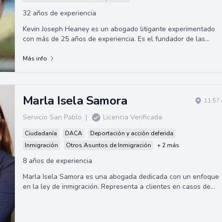
32 años de experiencia
Kevin Joseph Heaney es un abogado litigante experimentado
con más de 25 años de experiencia. Es el fundador de las
Oficinas de Leyes de Kevin Heane...
Más info
Marla Isela Samora
11.57 
Servicio San Pablo
|
Licencia Verificada
Ciudadanía
DACA
Deportación y acción deferida
Inmigración
Otros Asuntos de Inmigración
+ 2 más
8 años de experiencia
Marla Isela Samora es una abogada dedicada con un enfoque
en la ley de inmigración. Representa a clientes en casos de
inmigración, incluyendo deman...