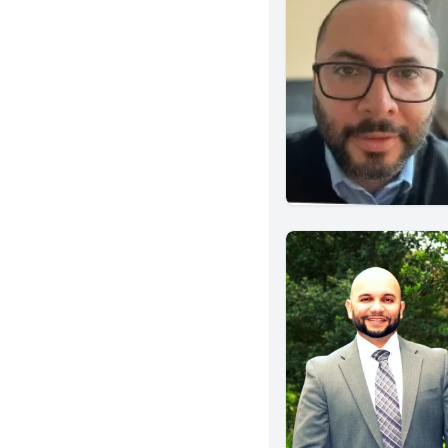
Temple City
National City
Studio City
Fountain Valley
Tustin
Dublin
Claremont
Granada Hills
Berkeley
San Mateo
Eureka
Culver City
Indio
Artesia
Winnetka
Clovis