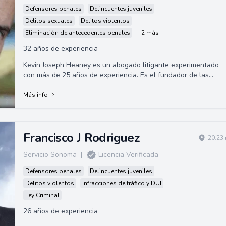
Defensores penales
Delincuentes juveniles
Delitos sexuales
Delitos violentos
Eliminación de antecedentes penales
+ 2 más
32 años de experiencia
Kevin Joseph Heaney es un abogado litigante experimentado
con más de 25 años de experiencia. Es el fundador de las
Oficinas de Leyes de Kevin Heane...
Más info
Francisco J Rodriguez
20.23 
Servicio Sonoma
|
Licencia Verificada
Defensores penales
Delincuentes juveniles
Delitos violentos
Infracciones de tráfico y DUI
Ley Criminal
26 años de experiencia