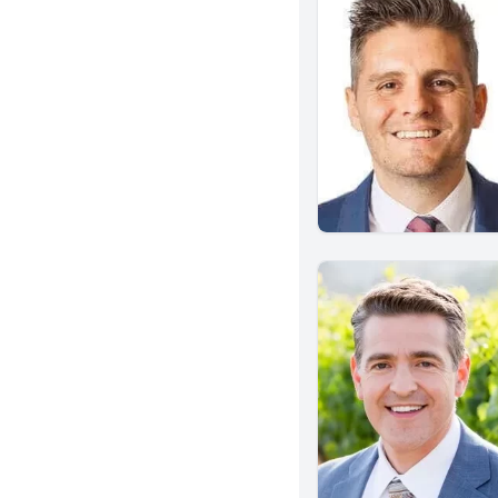
El Centro
Simi Valley
Torrance
Van Nuys
Santa Maria
Valencia
Upland
Woodland Hills
Oakland
Whittier
Oxnard
Rancho Cucamonga
San Luis Obispo
Glendale
Ontario
Encino