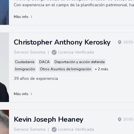
Con experiencia en el campo de la planificación patrimonial, ha
ayudado a una clientela ...
Más info
Christopher Anthony Kerosky
18.59 
Servicio Sonoma
|
Licencia Verificada
Ciudadanía
DACA
Deportación y acción deferida
Inmigración
Otros Asuntos de Inmigración
+ 2 más
39 años de experiencia
Más info
Kevin Joseph Heaney
20.00 
Servicio Sonoma
|
Licencia Verificada