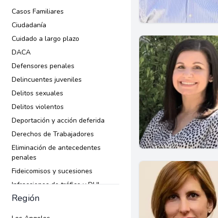
Casos Familiares
Ciudadanía
Cuidado a largo plazo
DACA
Defensores penales
Delincuentes juveniles
Delitos sexuales
Delitos violentos
Deportación y acción deferida
Derechos de Trabajadores
Eliminación de antecedentes
penales
Fideicomisos y sucesiones
Infracciones de tráfico y DUI
Región
Inmigración
Ley Criminal