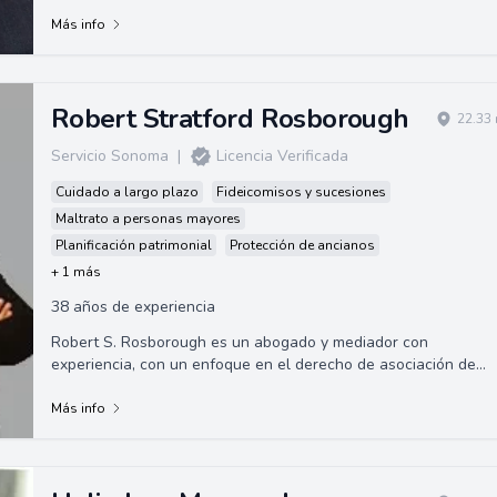
Más info
Robert Stratford Rosborough
22.33 
Servicio Sonoma
|
Licencia Verificada
Cuidado a largo plazo
Fideicomisos y sucesiones
Maltrato a personas mayores
Planificación patrimonial
Protección de ancianos
+ 1 más
38 años de experiencia
Robert S. Rosborough es un abogado y mediador con
experiencia, con un enfoque en el derecho de asociación de
propietarios y problemas de ancianos co...
Más info