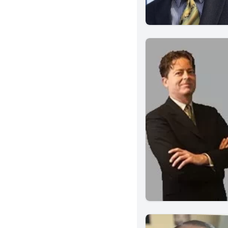
West Covina
Menifee
Alhambra
Monterey Park
Norwalk
Brea
Murrieta
Albany
Corona
Ventura
Sherman Oaks
Alameda
Azusa
El Segundo
Glendora
Inglewood