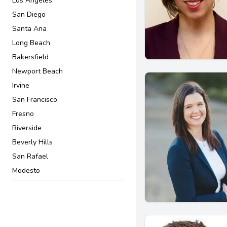
Los Angeles
Ley De Negocios
San Diego
Maltrato a personas mayores
Santa Ana
Otros Asuntos de Inmigración
Long Beach
Planificación patrimonial
Bakersfield
Protección de ancianos
Newport Beach
Residencia Permanente
Irvine
Testamentos y sucesiones
San Francisco
Visas y permisos
Fresno
Riverside
Beverly Hills
San Rafael
Modesto
San Jose
Pasadena
Downey