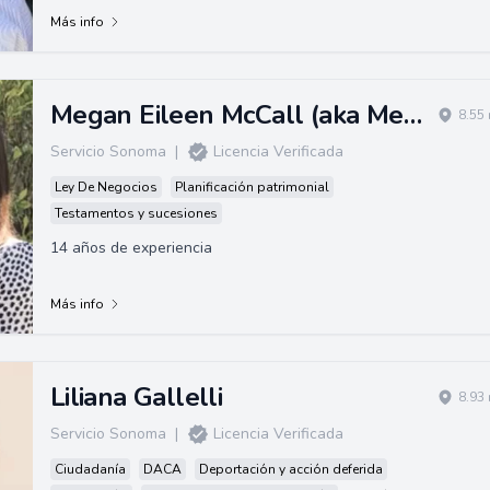
Más info
Megan Eileen McCall (aka Megan Eileen Bruce)
8.55
Servicio Sonoma
|
Licencia Verificada
Ley De Negocios
Planificación patrimonial
Testamentos y sucesiones
14 años de experiencia
Más info
Liliana Gallelli
8.93
Servicio Sonoma
|
Licencia Verificada
Ciudadanía
DACA
Deportación y acción deferida