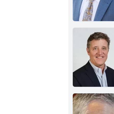
Redondo Beach
Salinas
Sacramento
Montebello
Encinitas
Anaheim
San Bernardino
Cerritos
Covina
San Fernando
Garden Grove
Mission Viejo
Yorba Linda
Arcadia
Stockton
Burbank