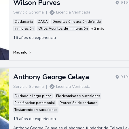
Wilson Purves
9.19
Servicio Sonoma
|
Licencia Verificada
Ciudadanía
DACA
Deportación y acción deferida
Inmigración
Otros Asuntos de Inmigración
+ 2 más
16 años de experiencia
Más info
Anthony George Celaya
9.19
Servicio Sonoma
|
Licencia Verificada
Cuidado a largo plazo
Fideicomisos y sucesiones
Planificación patrimonial
Protección de ancianos
Testamentos y sucesiones
19 años de experiencia
Anthony George Celaya es el abogado fundador de Celaya La