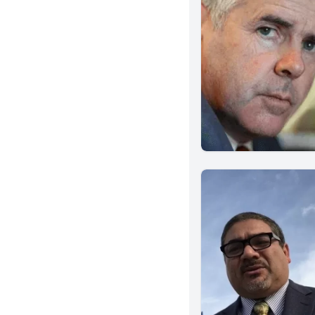
Gardena
Chino
San Gabriel
Napa
Santa Barbara
Concord
La Puente
Lakewood
Carlsbad
Vista
Chico
Walnut Creek
El Monte
Buena Park
Laguna Beach
South Pasadena