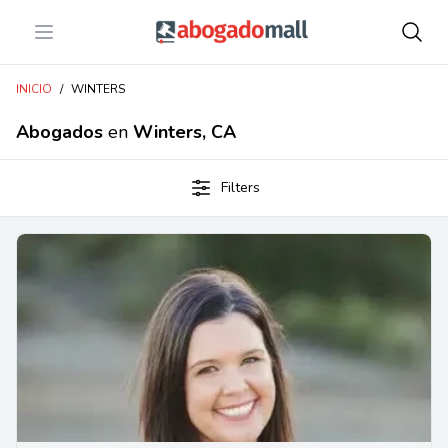
Open menu
Abogadomall
INICIO
/
WINTERS
Abogados
en
Winters, CA
Filters