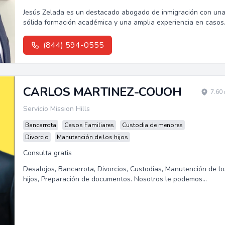
Jesús Zelada es un destacado abogado de inmigración con un
sólida formación académica y una amplia experiencia en casos
de deportación y apelaciones.
(844) 594-0555
CARLOS MARTINEZ-COUOH
7.60
Servicio Mission Hills
Bancarrota
Casos Familiares
Custodia de menores
Divorcio
Manutención de los hijos
Consulta gratis
Desalojos, Bancarrota, Divorcios, Custodias, Manutención de lo
hijos, Preparación de documentos. Nosotros le podemos
ayudar.Les ofrecemos...