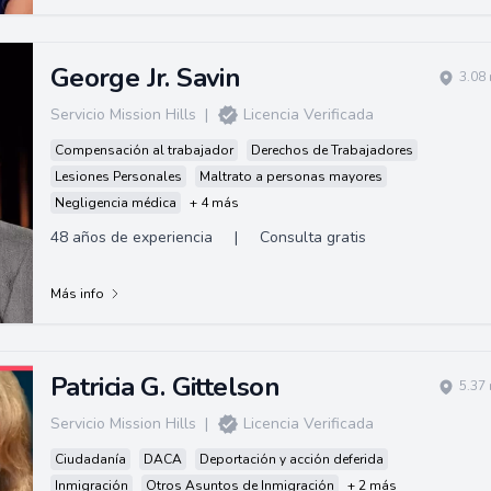
George Jr. Savin
3.08
Servicio Mission Hills
|
Licencia Verificada
Compensación al trabajador
Derechos de Trabajadores
Lesiones Personales
Maltrato a personas mayores
Negligencia médica
+ 4 más
48 años de experiencia
|
Consulta gratis
Más info
Patricia G. Gittelson
5.37
Servicio Mission Hills
|
Licencia Verificada
Ciudadanía
DACA
Deportación y acción deferida
Inmigración
Otros Asuntos de Inmigración
+ 2 más