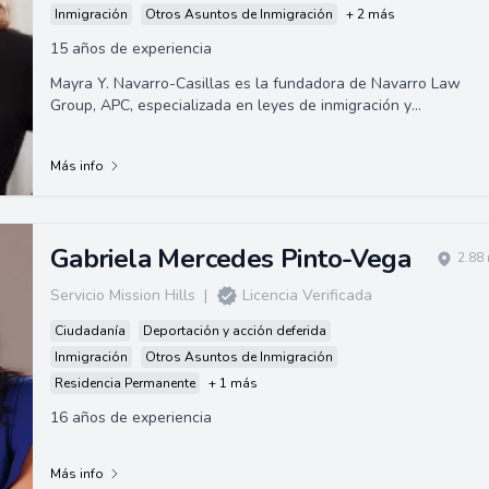
Inmigración
Otros Asuntos de Inmigración
+ 2 más
15 años de experiencia
Mayra Y. Navarro-Casillas es la fundadora de Navarro Law
Group, APC, especializada en leyes de inmigración y
nacionalidad. Inmigrante ella misma, ti...
Más info
Gabriela Mercedes Pinto-Vega
2.88
Servicio Mission Hills
|
Licencia Verificada
Ciudadanía
Deportación y acción deferida
Inmigración
Otros Asuntos de Inmigración
Residencia Permanente
+ 1 más
16 años de experiencia
Más info