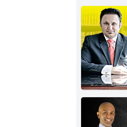
Temple City
National City
Studio City
Fountain Valley
Tustin
Dublin
Claremont
Granada Hills
Berkeley
San Mateo
Eureka
Culver City
Indio
Artesia
Winnetka
Clovis