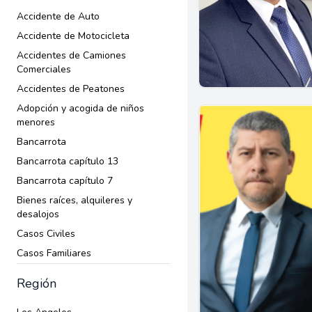
Accidente de Auto
Accidente de Motocicleta
Accidentes de Camiones
Comerciales
Accidentes de Peatones
Adopción y acogida de niños
menores
Bancarrota
Bancarrota capítulo 13
Bancarrota capítulo 7
Bienes raíces, alquileres y
desalojos
Casos Civiles
Casos Familiares
Ciudadanía
Región
Compensación al trabajador
Contratos comerciales