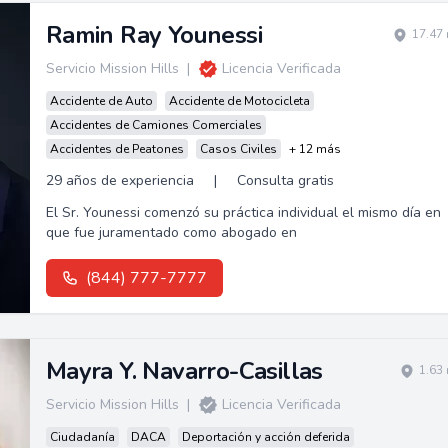
Ramin Ray Younessi
17.47 
Servicio Mission Hills
|
Licencia Verificada
Accidente de Auto
Accidente de Motocicleta
Accidentes de Camiones Comerciales
Accidentes de Peatones
Casos Civiles
+ 12 más
29 años de experiencia
|
Consulta gratis
El Sr. Younessi comenzó su práctica individual el mismo día en
que fue juramentado como abogado en
(844) 777-7777
Mayra Y. Navarro-Casillas
1.63
Servicio Mission Hills
|
Licencia Verificada
Ciudadanía
DACA
Deportación y acción deferida