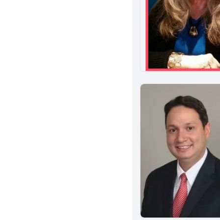
West Covina
Menifee
Alhambra
Monterey Park
Norwalk
Brea
Murrieta
Albany
Corona
Ventura
Sherman Oaks
Alameda
Azusa
El Segundo
Glendora
Inglewood