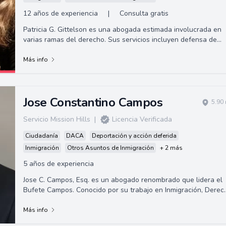
12 años de experiencia
|
Consulta gratis
Patricia G. Gittelson es una abogada estimada involucrada en
varias ramas del derecho. Sus servicios incluyen defensa de
deportación/eliminación, m...
Más info
Jose Constantino Campos
5.90
Servicio Mission Hills
|
Licencia Verificada
Ciudadanía
DACA
Deportación y acción deferida
Inmigración
Otros Asuntos de Inmigración
+ 2 más
5 años de experiencia
Jose C. Campos, Esq. es un abogado renombrado que lidera el
Bufete Campos. Conocido por su trabajo en Inmigración, Derec
Penal, Derechos Civiles y...
Más info