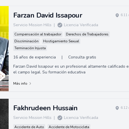
Farzan David Issapour
6.11
Servicio Mission Hills
|
Licencia Verificada
Compensación al trabajador
Derechos de Trabajadores
Discriminación
Hostigamiento Sexual
Terminación Injusta
16 años de experiencia
|
Consulta gratis
Farzan David Issapour es un profesional altamente calificado 
el campo legal. Su formación educativa
Más info
Fakhrudeen Hussain
6.12
Servicio Mission Hills
|
Licencia Verificada
Accidente de Auto
Accidente de Motocicleta