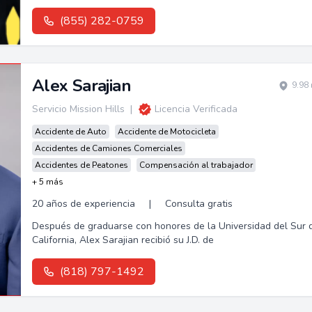
(855) 282-0759
Alex Sarajian
9.98
Servicio Mission Hills
|
Licencia Verificada
Accidente de Auto
Accidente de Motocicleta
Accidentes de Camiones Comerciales
Accidentes de Peatones
Compensación al trabajador
+ 5 más
20 años de experiencia
|
Consulta gratis
Después de graduarse con honores de la Universidad del Sur 
California, Alex Sarajian recibió su J.D. de
(818) 797-1492