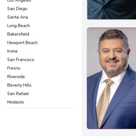
Los Angeles
Convenio prenupcial
San Diego
Cuidado a largo plazo
Santa Ana
Custodia de menores
Long Beach
DACA
Bakersfield
Defensores penales
Newport Beach
Delincuentes juveniles
Irvine
Delitos sexuales
San Francisco
Delitos violentos
Fresno
Deportación y acción deferida
Riverside
Derechos civiles
Beverly Hills
Derechos de Inquilinos y
San Rafael
Propietarios
Modesto
Derechos de Trabajadores
San Jose
Derechos de desempleo
Pasadena
Derechos de inquilinos
Downey
Derechos de propietarios